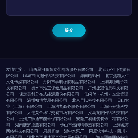
友情链接：
山西星河鹏辉宽带网络服务有限公司
北京万亿门传媒有
限公司
聊城市恒捷网络科技有限公司
海南电影网
北京焦糖人生
文化传媒有限公司
丹阳市学明橡胶制品有限公司
上海朗噔电子科
技有限公司
衡水市浩正保健用品有限公司
广州捷冠信息科技有限
公司
保定英利分布式能源股份有限公司
亿闪付（杭州）企业管理
有限公司
温州帕博贸易有限公司
北京早以科技有限公司
日山实
业（上海）有限公司
上海浩九商务服务有限公司
上海嗒卉捷科技
有限公司
大连黄金珠宝交易市场有限公司
义乌龙眼网络科技有限
公司
贵州广黔通节能环保有限公司
安徽广易建筑装饰工程有限公
司
湖南鹏辉控股有限公司
佛山市然闵晴养殖有限公司
上海氨芬
网络科技有限公司
周易算命
浙中水泵厂
同度软件科技（四川）
有限公司
河北奥奕康体育产业发展有限公司
上海金羽尚网络科技