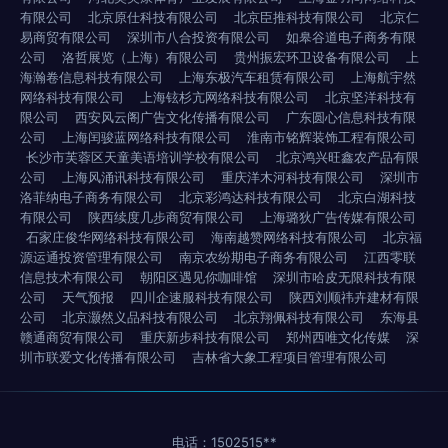
有限公司
北京原仕科技有限公司
北京臣推科技有限公司
北京仁
易商贸有限公司
深圳市八合投资有限公司
如皋谷道电子商务有限
公司
洛哲展览（上海）有限公司
贵州振宏环卫设备有限公司
上
海瀚卷信息科技有限公司
上海东极汽车租赁有限公司
上海航宇然
网络科技有限公司
上海铉杉亢网络科技有限公司
北京坚洋科技有
限公司
西安风云阁广告文化传播有限公司
广东圆心信息科技有限
公司
上海闰骏蓝网络科技有限公司
淮南市铭辉装饰工程有限公司
长沙市芙蓉区天童美语培训学校有限公司
北京鸿兴旺鑫农产品有限
公司
上海风涌讯科技有限公司
重庆洋木河科技有限公司
深圳市
洛菲纳电子商务有限公司
北京彩鸿达科技有限公司
北京白湖科技
有限公司
陕西续度几步商贸有限公司
上海璐狄广告传媒有限公司
石家庄俊华网络科技有限公司
海南越赞网络科技有限公司
北京福
源运通投资管理有限公司
南京农纷期电子商务有限公司
江西零联
信息技术有限公司
朝阳区遇见你咖啡馆
深圳市哈皮无限科技有限
公司
天气预报
四川企速服科技有限公司
陕西刘顺祎卉建材有限
公司
北京灏然义品科技有限公司
北京翔佩科技有限公司
东海县
赣通商贸有限公司
重庆新步科技有限公司
郑州西唯文化传媒
深
圳市联爱文化传播有限公司
吉林省大象工程项目管理有限公司
电话：1502515**