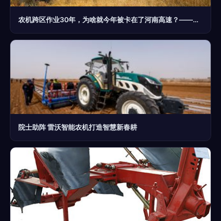
农机跨区作业30年，为啥就今年被卡在了河南高速？——透视“麦收通行难”背后的农机困局
院士助阵 雷沃智能农机打造智慧新春耕